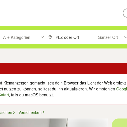
Alle Kategorien
Ganzer Ort
ken um zu suchen, oder Vorschläge mit den Pfeiltasten nach oben/unt
PLZ oder Ort eingeben. Eingabetaste drücke
Suche im Umkreis 
f Kleinanzeigen gemacht, seit dein Browser das Licht der Welt erblickt 
i nutzen zu können, solltest du ihn aktualisieren. Wir empfehlen
Goog
Safari
, falls du macOS benutzt.
uschen
Verschenken