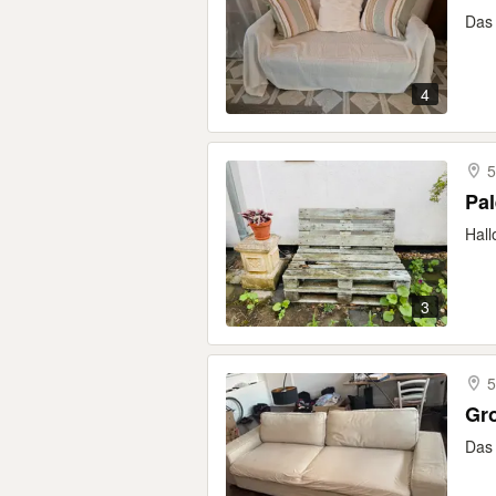
Das 
4
5
Pal
Hall
3
5
Das 