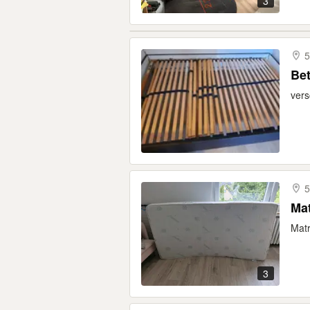
3
5
Bet
vers
5
Mat
Matr
3