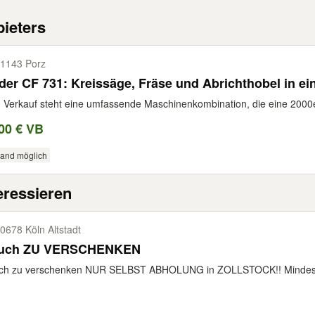
ieters
1143 Porz
der CF 731: Kreissäge, Fräse und Abrichthobel in e
Verkauf steht eine umfassende Maschinenkombination, die eine 2000er
00 € VB
sand möglich
eressieren
0678 Köln Altstadt
uch ZU VERSCHENKEN
ch zu verschenken NUR SELBST ABHOLUNG in ZOLLSTOCK!! Mindesten