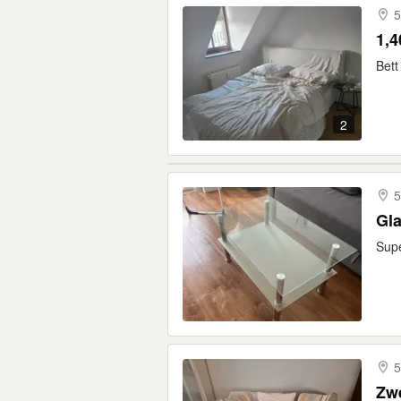
5
1,4
Bett
2
5
Gla
Supe
5
Zwe