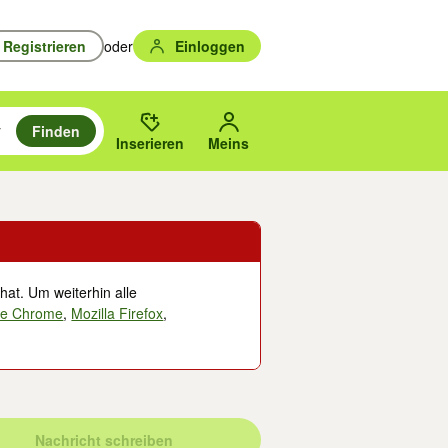
Registrieren
oder
Einloggen
Finden
en durchsuchen und mit Eingabetaste auswählen.
n um zu suchen, oder Vorschläge mit den Pfeiltasten nach oben/unten
des gewählten Orts oder PLZ.
Inserieren
Meins
hat. Um weiterhin alle
le Chrome
,
Mozilla Firefox
,
Nachricht schreiben