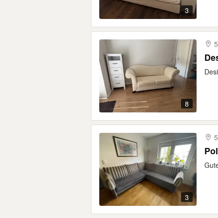
3
5
Des
Desi
8
5
Pol
Gute
3