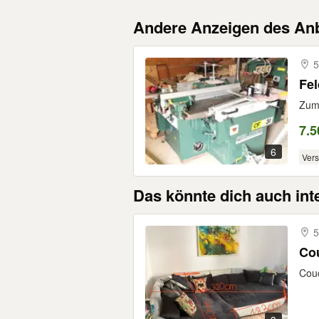
Andere Anzeigen des Anb
5
Fel
Zum 
7.5
6
Ver
Das könnte dich auch int
5
Co
Cou