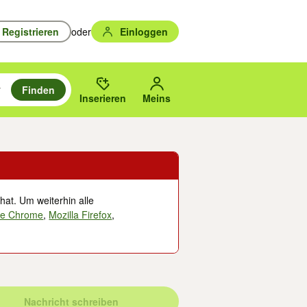
Registrieren
oder
Einloggen
Finden
en durchsuchen und mit Eingabetaste auswählen.
n um zu suchen, oder Vorschläge mit den Pfeiltasten nach oben/unten
des gewählten Orts oder PLZ.
Inserieren
Meins
hat. Um weiterhin alle
le Chrome
,
Mozilla Firefox
,
Nachricht schreiben