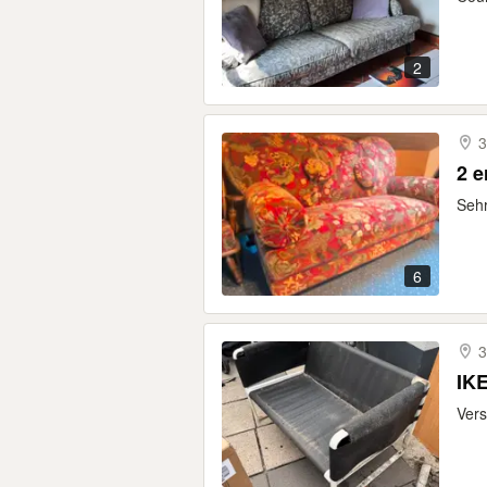
2
3
2 e
Sehr
6
3
IKE
Vers