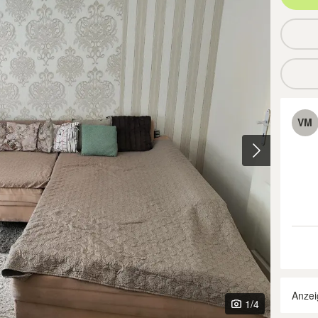
VM
Anzei
1
/4