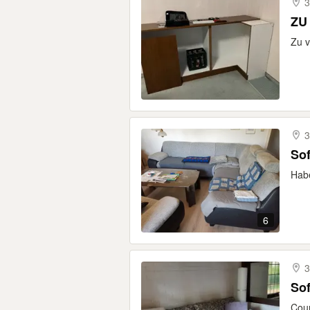
3
ZU
Zu v
3
Sof
Habe
6
3
So
Coun