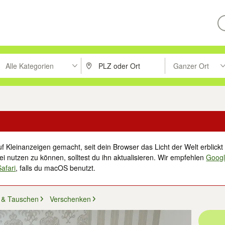
Alle Kategorien
Ganzer Ort
ken um zu suchen, oder Vorschläge mit den Pfeiltasten nach oben/unt
PLZ oder Ort eingeben. Eingabetaste drücke
Suche im Umkreis 
f Kleinanzeigen gemacht, seit dein Browser das Licht der Welt erblickt 
i nutzen zu können, solltest du ihn aktualisieren. Wir empfehlen
Goog
Safari
, falls du macOS benutzt.
 & Tauschen
Verschenken