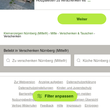
Holzpaletten zu verschenken es
...
Weiter
Kleinanzeigen Nürnberg (Mittelfr)
Mitte
Verschenken & Tauschen
Verschenken
Beliebt in Verschenken Nürnberg (Mittelfr)
Zu verschenken Nürnberg (Mittelfr)
Küche Nürnberg (M
Zur Webversion
Anzeige aufgeben
Datenschutzerklärung
Datenschutzeinstellungen
Kinder- und Jugendschutz
Barrierefreiheitserklärung
Sicherheitslücken melden
Filter anpassen
Nutzungsbedingungen
Beliebte Suchen
Anzeigen Übersicht
Vertrag Widerrufen
Feedback
Hilfe
Impressum
Einloggen