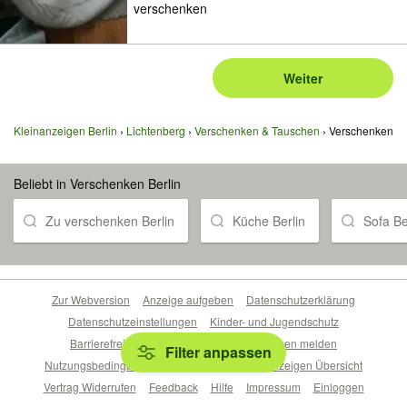
verschenken
Weiter
Kleinanzeigen Berlin
Lichtenberg
Verschenken & Tauschen
Verschenken
Beliebt in Verschenken Berlin
Zu verschenken Berlin
Küche Berlin
Sofa Be
Zur Webversion
Anzeige aufgeben
Datenschutzerklärung
Datenschutzeinstellungen
Kinder- und Jugendschutz
Barrierefreiheitserklärung
Sicherheitslücken melden
Filter anpassen
Nutzungsbedingungen
Beliebte Suchen
Anzeigen Übersicht
Vertrag Widerrufen
Feedback
Hilfe
Impressum
Einloggen