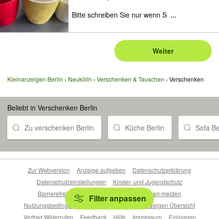
Bitte schreiben Sie nur wenn S
...
Weiter
Kleinanzeigen Berlin
Neukölln
Verschenken & Tauschen
Verschenken
Beliebt in Verschenken Berlin
Zu verschenken Berlin
Küche Berlin
Sofa Be
Zur Webversion
Anzeige aufgeben
Datenschutzerklärung
Datenschutzeinstellungen
Kinder- und Jugendschutz
Barrierefreiheitserklärung
Sicherheitslücken melden
Filter anpassen
Nutzungsbedingungen
Beliebte Suchen
Anzeigen Übersicht
Vertrag Widerrufen
Feedback
Hilfe
Impressum
Einloggen