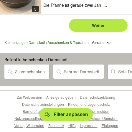
Die Pfanne ist gerade zwei Jah
...
3
Weiter
Kleinanzeigen Darmstadt
Verschenken & Tauschen
Verschenken
Beliebt in Verschenken Darmstadt
Zu verschenken
Fahrrad Darmstadt
Sofa D
Zur Webversion
Anzeige aufgeben
Datenschutzerklärung
Datenschutzeinstellungen
Kinder- und Jugendschutz
Barrierefreiheitserklärung
Sicherheitslücken melden
Filter anpassen
Nutzungsbedingungen
Beliebte Suchen
Anzeigen Übersicht
Vertrag Widerrufen
Feedback
Hilfe
Impressum
Einloggen