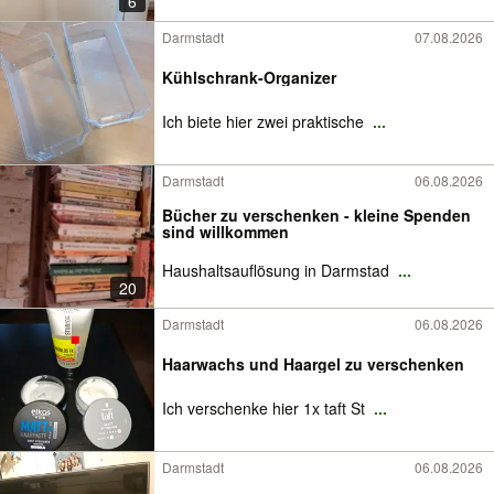
6
Darmstadt
07.08.2026
Kühlschrank-Organizer
Ich biete hier zwei praktische
...
Darmstadt
06.08.2026
Bücher zu verschenken - kleine Spenden
sind willkommen
Haushaltsauflösung in Darmstad
...
20
Darmstadt
06.08.2026
Haarwachs und Haargel zu verschenken
Ich verschenke hier 1x taft St
...
Darmstadt
06.08.2026