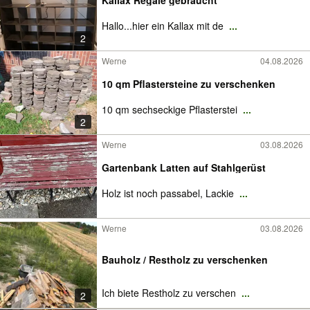
Kallax Regale gebraucht
Hallo...hier ein Kallax mit de
...
2
Werne
04.08.2026
10 qm Pflastersteine zu verschenken
10 qm sechseckige Pflasterstei
...
2
Werne
03.08.2026
Gartenbank Latten auf Stahlgerüst
Holz ist noch passabel, Lackie
...
Werne
03.08.2026
Bauholz / Restholz zu verschenken
Ich biete Restholz zu verschen
...
2