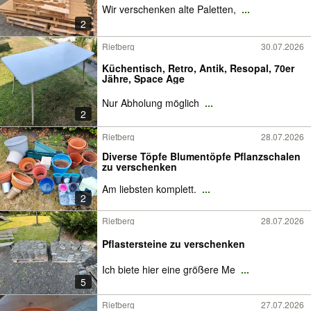
Wir verschenken alte Paletten,
...
2
Rietberg
30.07.2026
Küchentisch, Retro, Antik, Resopal, 70er
Jähre, Space Age
Nur Abholung möglich
...
2
Rietberg
28.07.2026
Diverse Töpfe Blumentöpfe Pflanzschalen
zu verschenken
Am liebsten komplett.
...
2
Rietberg
28.07.2026
Pflastersteine zu verschenken
Ich biete hier eine größere Me
...
5
Rietberg
27.07.2026