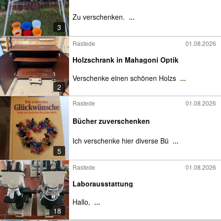
Zu verschenken.
...
3
Rastede
01.08.2026
Holzschrank in Mahagoni Optik
Verschenke einen schönen Holzs
...
2
Rastede
01.08.2026
Bücher zuverschenken
Ich verschenke hier diverse Bü
...
5
Rastede
01.08.2026
Laborausstattung
Hallo,
...
18