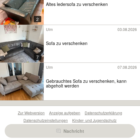
Altes ledersofa zu verschenken
2
Ulm
03.08.2026
Sofa zu verschenken
7
Ulm
07.08.2026
Gebrauchtes Sofa zu verschenken, kann
abgeholt werden
Zur Webversion
Anzeige aufgeben
Datenschutzerklärung
Datenschutzeinstellungen
Kinder- und Jugendschutz
Barrierefreiheitserklärung
Sicherheitslücken melden
Nachricht
Nutzungsbedingungen
Beliebte Suchen
Anzeigen Übersicht