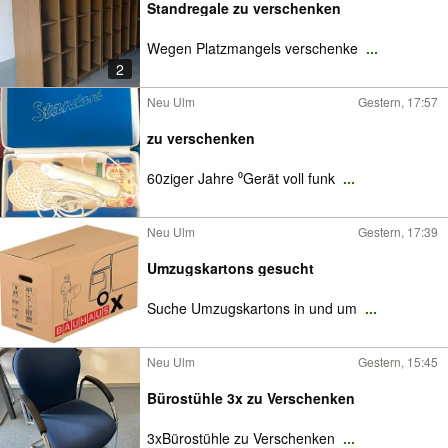
Standregale zu verschenken
Wegen Platzmangels verschenke
...
2
Neu Ulm
Gestern, 17:57
zu verschenken
60ziger Jahre ⁰Gerät voll funk
...
Neu Ulm
Gestern, 17:39
Umzugskartons gesucht
Suche Umzugskartons in und um
...
Neu Ulm
Gestern, 15:45
Bürostühle 3x zu Verschenken
3xBürostühle zu Verschenken
...