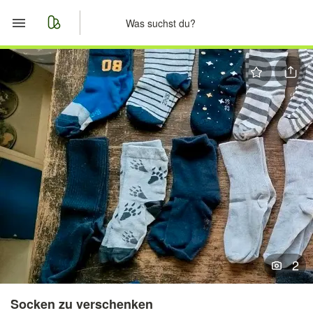
Start
Merkliste
Nachrichten
Anzeige aufgeben
2
Socken zu verschenken