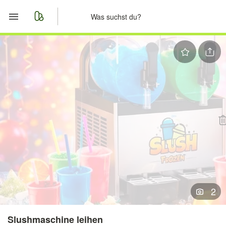
Start
Merkliste
Nachrichten
Anzeige aufgeben
2
Slushmaschine leihen