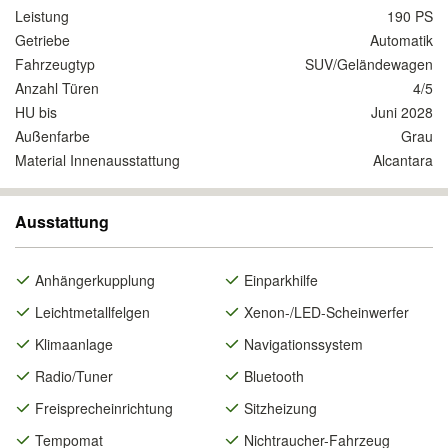
Leistung
190 PS
Getriebe
Automatik
Fahrzeugtyp
SUV/Geländewagen
Anzahl Türen
4/5
HU bis
Juni 2028
Außenfarbe
Grau
Material Innenausstattung
Alcantara
Ausstattung
Anhängerkupplung
Einparkhilfe
Leichtmetallfelgen
Xenon-/LED-Scheinwerfer
Klimaanlage
Navigationssystem
Radio/Tuner
Bluetooth
Freisprecheinrichtung
Sitzheizung
Tempomat
Nichtraucher-Fahrzeug