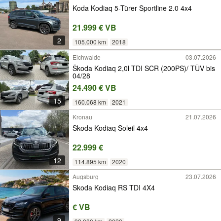
Koda Kodiaq 5-Türer Sportline 2.0 4x4
21.999 € VB
2
105.000 km
2018
Eichwalde
03.07.2026
Škoda Kodiaq 2,0l TDI SCR (200PS)/ TÜV bis
04/28
24.490 € VB
15
160.068 km
2021
Kronau
21.07.2026
Skoda Kodiaq Soleil 4x4
22.999 €
12
114.895 km
2020
Augsburg
23.07.2026
Skoda Kodiaq RS TDI 4X4
€ VB
9