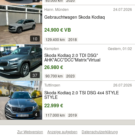
93.000 km
2020
Hann. Münden
24.07.2026
Gebrauchtwagen Skoda Kodiaq
24.900 € VB
10
129.400 km
2018
Kempten
Gestern, 01:02
Skoda Kodiaq 2.0 TDI DSG*
AHK*ACC*DCC*Matrix*Virtual
26.980 €
37
90.700 km
2023
Tuttlingen
26.07.2026
Skoda Kodiaq 2.0 TSI DSG 4x4 STYLE
STYLE
22.999 €
4
117.000 km
2019
Zur Webversion
Anzeige aufgeben
Datenschutzerklärung