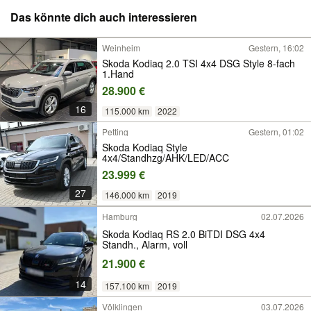
Das könnte dich auch interessieren
Weinheim
Gestern, 16:02
Skoda Kodiaq 2.0 TSI 4x4 DSG Style 8-fach
1.Hand
28.900 €
16
115.000 km
2022
Petting
Gestern, 01:02
Skoda Kodiaq Style
4x4/Standhzg/AHK/LED/ACC
23.999 €
27
146.000 km
2019
Hamburg
02.07.2026
Skoda Kodiaq RS 2.0 BiTDI DSG 4x4
Standh., Alarm, voll
21.900 €
14
157.100 km
2019
Völklingen
03.07.2026