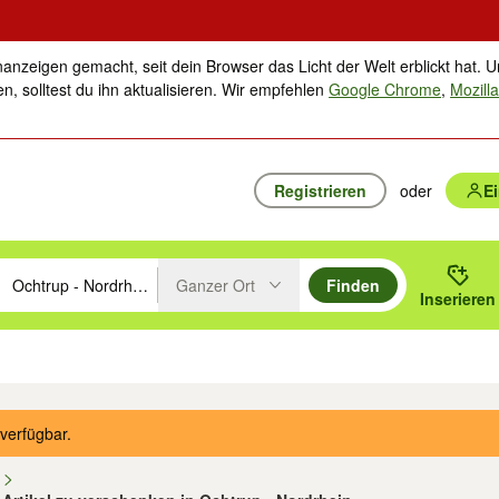
nanzeigen gemacht, seit dein Browser das Licht der Welt erblickt hat. U
n, solltest du ihn aktualisieren. Wir empfehlen
Google Chrome
,
Mozilla
Registrieren
oder
E
Ganzer Ort
Finden
hläge mit den Pfeiltasten nach oben/unten durchsuchen und mit Einga
 oder Ort eingeben. Eingabetaste drücken um zu suchen, oder Vorschl
Inserieren
Suche im Umkreis des gewählten Orts oder PLZ
ik
Familie, Kind & Baby
Haustiere
Freizeit, Hobby & Nachbarschaft
Musik
verfügbar.
n