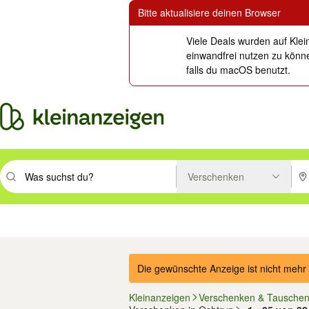
Bitte aktualisiere deinen Browser
Viele Deals wurden auf Klei
einwandfrei nutzen zu könne
falls du macOS benutzt.
Verschenken
Suchbegriff eingeben. Eingabetaste drücken um zu suchen, oder Vorsc
PLZ
Immobilien
Mode & Beauty
Auto, Rad & Boot
Haus & Garten
Jobs
Elektron
Die gewünschte Anzeige ist nicht mehr 
Kleinanzeigen
Verschenken & Tausche