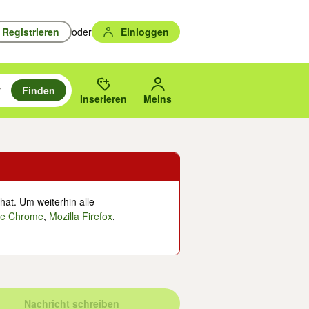
Registrieren
oder
Einloggen
Finden
en durchsuchen und mit Eingabetaste auswählen.
n um zu suchen, oder Vorschläge mit den Pfeiltasten nach oben/unten
des gewählten Orts oder PLZ.
Inserieren
Meins
hat. Um weiterhin alle
le Chrome
,
Mozilla Firefox
,
Nachricht schreiben