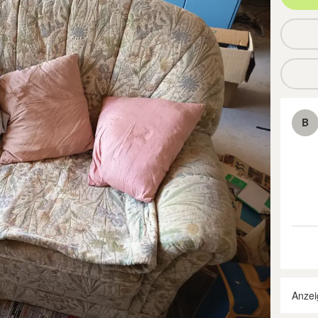
B
Anzei