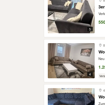
8
3er
Verk
55
5
8
Wo
Neu 
1.2
4
Ver
4
Woh
Zum 