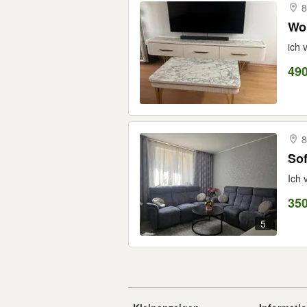
8
Wo
ich 
490
8
Sof
Ich 
350
5