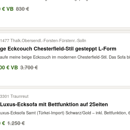
0 € VB
830 €
1477 Thalk.Obersendl.-​Forsten-​Fürstenr.-​Solln
ge Eckcouch Chesterfield-Stil gesteppt L-Form
aufe meine beige Eckcouch im modernen Chesterfield-Stil. Das Sofa biet
00 € VB
3.700 €
3301 Traunreut
Luxus-Ecksofa mit Bettfunktion auf 2Seiten
uxus-Ecksofa Samt (Türkei-Import) Schwarz/Gold – inkl. Bettfunktion, 6
 €
1.250 €