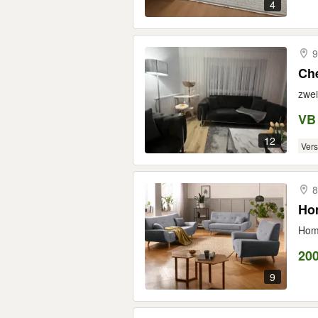
4
9
Che
zwei
VB
12
Ver
8
Hom
Home
20
9