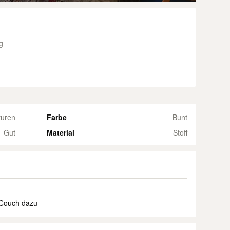
g
turen
Farbe
Bunt
Gut
Material
Stoff
 Couch dazu