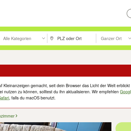
Alle Kategorien
Ganzer Ort
ken um zu suchen, oder Vorschläge mit den Pfeiltasten nach oben/unt
PLZ oder Ort eingeben. Eingabetaste drücke
Suche im Umkreis 
f Kleinanzeigen gemacht, seit dein Browser das Licht der Welt erblickt 
i nutzen zu können, solltest du ihn aktualisieren. Wir empfehlen
Goog
Safari
, falls du macOS benutzt.
zimmer