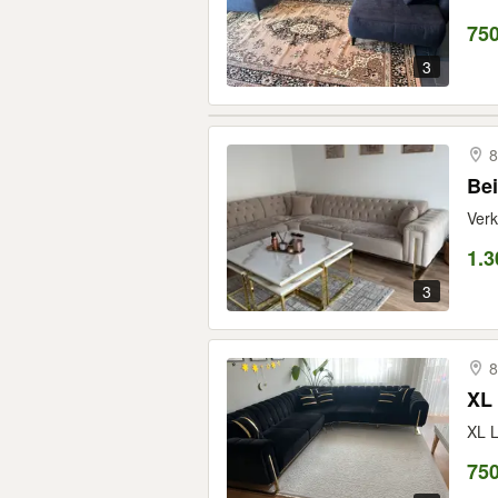
75
3
8
Bei
Verk
1.3
3
8
XL 
XL L
750