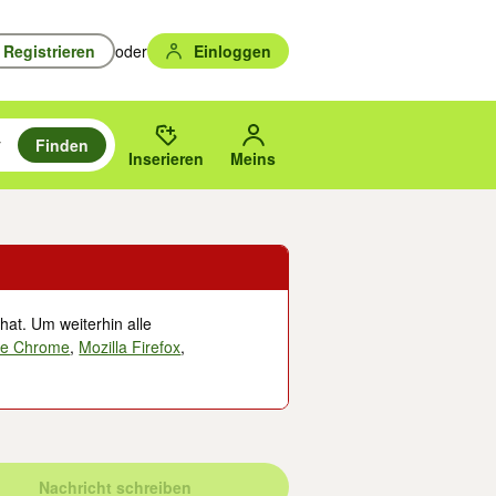
Registrieren
oder
Einloggen
Finden
en durchsuchen und mit Eingabetaste auswählen.
n um zu suchen, oder Vorschläge mit den Pfeiltasten nach oben/unten
des gewählten Orts oder PLZ.
Inserieren
Meins
hat. Um weiterhin alle
le Chrome
,
Mozilla Firefox
,
Nachricht schreiben