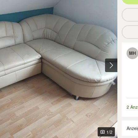
MH
2 Anz
Anzei
1
/2