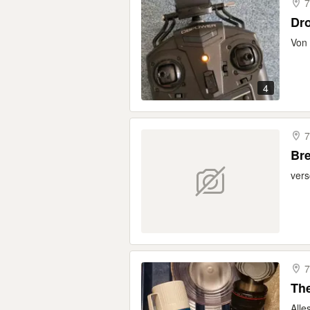
7
Dr
Von 
4
7
Br
vers
7
Th
Alle