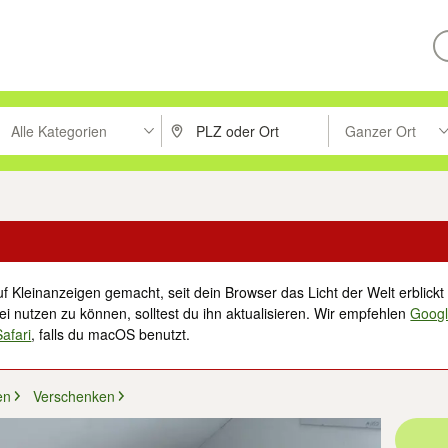
Alle Kategorien
Ganzer Ort
ken um zu suchen, oder Vorschläge mit den Pfeiltasten nach oben/unt
PLZ oder Ort eingeben. Eingabetaste drücke
Suche im Umkreis 
f Kleinanzeigen gemacht, seit dein Browser das Licht der Welt erblickt 
i nutzen zu können, solltest du ihn aktualisieren. Wir empfehlen
Goog
Safari
, falls du macOS benutzt.
en
Verschenken