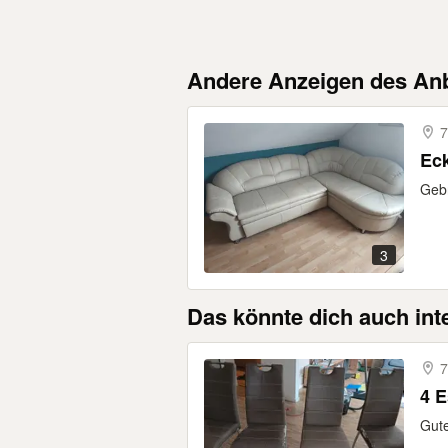
Andere Anzeigen des Anb
7
Gebr
3
Das könnte dich auch int
7
4 
Gut