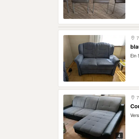
7
bla
Ein 
7
Co
Vers
4