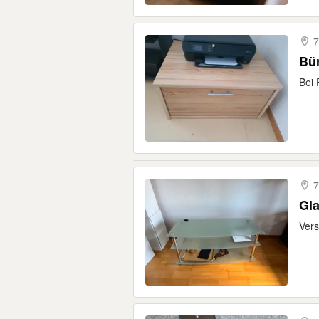
7
Bü
Bei
7
Gla
Vers