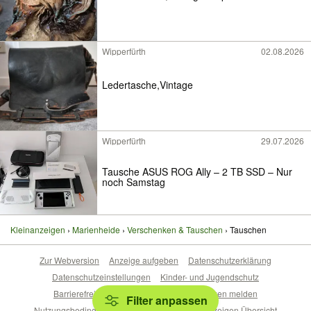
Wipperfürth
02.08.2026
Ledertasche,Vintage
Wipperfürth
29.07.2026
Tausche ASUS ROG Ally – 2 TB SSD – Nur
noch Samstag
Kleinanzeigen
Marienheide
Verschenken & Tauschen
Tauschen
Zur Webversion
Anzeige aufgeben
Datenschutzerklärung
Datenschutzeinstellungen
Kinder- und Jugendschutz
Barrierefreiheitserklärung
Sicherheitslücken melden
Filter anpassen
Nutzungsbedingungen
Beliebte Suchen
Anzeigen Übersicht