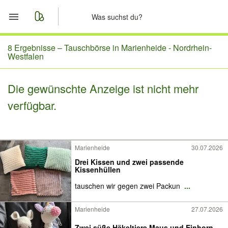
Start
8 Ergebnisse –
Tauschbörse in Marienheide - Nordrhein-
Westfalen
Merkliste
Die gewünschte Anzeige ist nicht mehr
Nachrichten
verfügbar.
Anzeige aufgeben
Marienheide
30.07.2026
Drei Kissen und zwei passende
Kissenhüllen
tauschen wir gegen zwei Packun
...
Marienheide
27.07.2026
Zwei süße Häkeltiere Maus und Einhorn