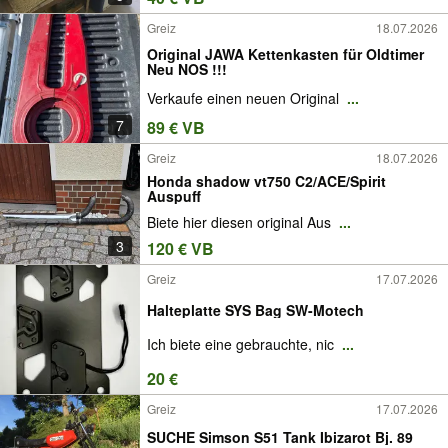
Greiz
18.07.2026
Original JAWA Kettenkasten für Oldtimer
Neu NOS !!!
Verkaufe einen neuen Original
...
7
89 € VB
Greiz
18.07.2026
Honda shadow vt750 C2/ACE/Spirit
Auspuff
Biete hier diesen original Aus
...
3
120 € VB
Greiz
17.07.2026
Halteplatte SYS Bag SW-Motech
Ich biete eine gebrauchte, nic
...
20 €
Greiz
17.07.2026
SUCHE Simson S51 Tank Ibizarot Bj. 89