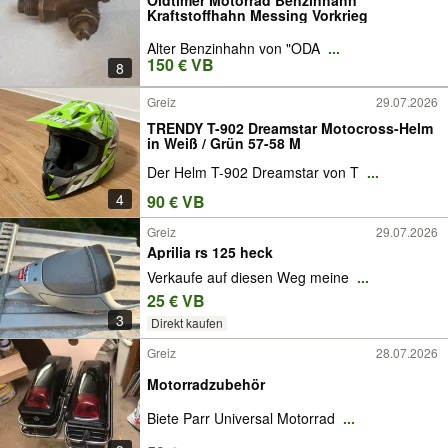
Oldtimer Motorrad Benzinhahn
Kraftstoffhahn Messing Vorkrieg
Alter Benzinhahn von "ODA
...
150 € VB
8
Greiz
29.07.2026
TRENDY T-902 Dreamstar Motocross-Helm
in Weiß / Grün 57-58 M
Der Helm T-902 Dreamstar von T
...
4
90 € VB
Greiz
29.07.2026
Aprilia rs 125 heck
Verkaufe auf diesen Weg meine
...
25 € VB
3
Direkt kaufen
Greiz
28.07.2026
Motorradzubehör
Biete Parr Universal Motorrad
...