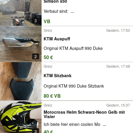
Simson s50
Verbaut sind:
...
3
VB
Greiz
Gestern, 17:50
KTM Auspuff
Original KTM Auspuff 990 Duke
2
50 €
Greiz
Gestern, 17:48
KTM Sitzbank
Orginal KTM 990 Duke Sitzbank
80 € VB
Greiz
Gestern, 15:37
Motocross Helm Schwarz-Neon Gelb mit
Visier
Ich biete hier einen coolen Mo
...
3
40 €