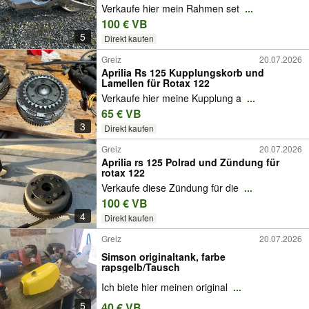
Verkaufe hier mein Rahmen set
...
100 € VB
5
Direkt kaufen
Greiz
20.07.2026
Aprilia Rs 125 Kupplungskorb und
Lamellen für Rotax 122
Verkaufe hier meine Kupplung a
...
65 € VB
3
Direkt kaufen
Greiz
20.07.2026
Aprilia rs 125 Polrad und Zündung für
rotax 122
Verkaufe diese Zündung für die
...
100 € VB
4
Direkt kaufen
Greiz
20.07.2026
Simson originaltank, farbe
rapsgelb/Tausch
Ich biete hier meinen original
...
5
40 € VB