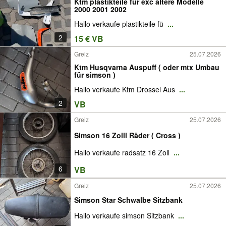
Ktm plastikteile für exc ältere Modelle
2000 2001 2002
Hallo verkaufe plastikteile fü
...
2
15 € VB
Greiz
25.07.2026
Ktm Husqvarna Auspuff ( oder mtx Umbau
für simson )
Hallo verkaufe Ktm Drossel Aus
...
2
VB
Greiz
25.07.2026
Simson 16 Zolll Räder ( Cross )
Hallo verkaufe radsatz 16 Zoll
...
6
VB
Greiz
25.07.2026
Simson Star Schwalbe Sitzbank
Hallo verkaufe simson Sitzbank
...