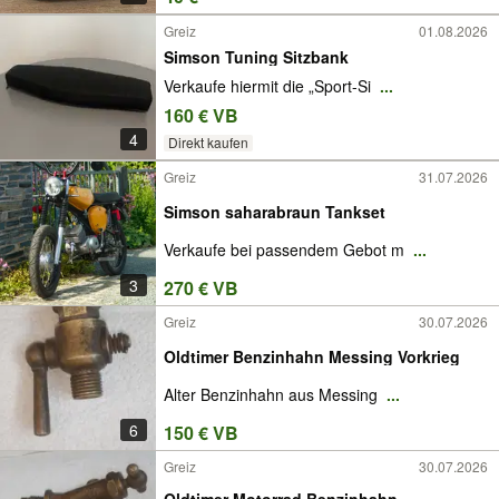
Greiz
01.08.2026
Simson Tuning Sitzbank
Verkaufe hiermit die „Sport-Si
...
160 € VB
4
Direkt kaufen
Greiz
31.07.2026
Simson saharabraun Tankset
Verkaufe bei passendem Gebot m
...
3
270 € VB
Greiz
30.07.2026
Oldtimer Benzinhahn Messing Vorkrieg
Alter Benzinhahn aus Messing
...
6
150 € VB
Greiz
30.07.2026