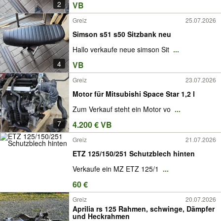
2
VB
Greiz
25.07.2026
Simson s51 s50 Sitzbank neu
Hallo verkaufe neue simson Sit
...
4
VB
Greiz
23.07.2026
Motor für Mitsubishi Space Star 1,2 l
Zum Verkauf steht ein Motor vo
...
7
4.200 € VB
Greiz
21.07.2026
ETZ 125/150/251 Schutzblech hinten
Verkaufe ein MZ ETZ 125/1
...
60 €
Greiz
20.07.2026
Aprilia rs 125 Rahmen, schwinge, Dämpfer
und Heckrahmen