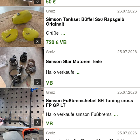
3
50 €
Greiz
26.07.2026
Simson Tankset Büffel S50 Rapsgelb
Original!
Grüße
...
3
720 € VB
Greiz
25.07.2026
Simson Star Motoren Teile
Hallo verkaufe
...
5
VB
Greiz
25.07.2026
Simson Fußbremshebel SH Tuning cross
FP GP LT
Hallo verkaufe simson Fußbrems
...
3
VB
Greiz
25.07.2026