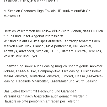
⚡❗ Aktion - 2.515,-€ auf den UVP ❗ ⚡
❗⚡ Simplon Chenoa:e High Enviolo HD 100Nm 800Wh Gr.
M/51cm ⚡❗
____________________________________________________
___
Herzlich Willkommen bei Yellow eBike Store! Schön, dass Du Dich
für uns und unser Angebot interessierst.
Wir sind ein auf E-Bikes spezialisiertes Fahrradgeschäft mit den
Marken Qwic, Nox, Bianchi, M1-Sporttechnik, HNF-Nicolai,
Tenways, Advanced, Simplon, TREK, Diamant, Electra, Hercules,
Velo de Ville und Flyer.
Finanzierung sowie auch Leasing möglich über folgende Anbieter:
Jobrad, Lease-a-Bike, Company-Bike, Bikeleasing, BusinessBike,
Mein-Dienstrad, Deutsche-Dienstrad, Eurorad, Eleasa ,easy-bike-
leasing, Radelnde Mitarbeiter, KazenMaier und Würth Leasing ❗
Das E-Bike kommt mit Rechnung und Garantie ❗
Versand kann nach Absprache auch gemacht werden ❗
Hauspreise bitte persönlich anfragen per Telefon ❗