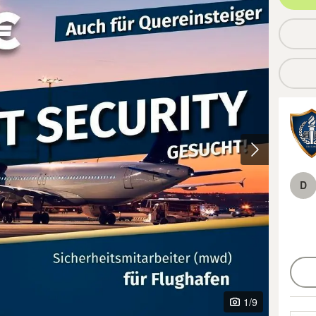
D
1
/9