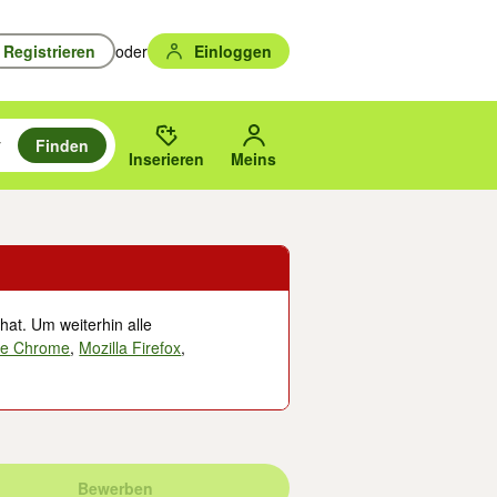
Registrieren
oder
Einloggen
Finden
en durchsuchen und mit Eingabetaste auswählen.
n um zu suchen, oder Vorschläge mit den Pfeiltasten nach oben/unten
des gewählten Orts oder PLZ.
Inserieren
Meins
hat. Um weiterhin alle
le Chrome
,
Mozilla Firefox
,
Bewerben