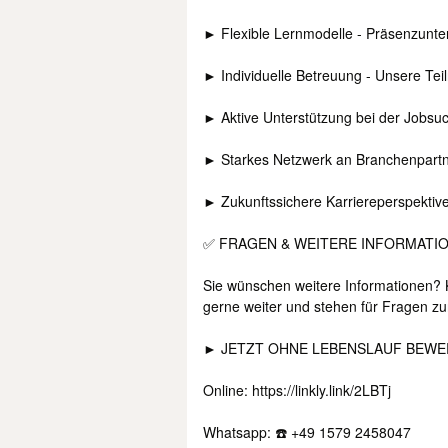
► Flexible Lernmodelle - Präsenzunterr
► Individuelle Betreuung - Unsere Tei
► Aktive Unterstützung bei der Jobsu
► Starkes Netzwerk an Branchenpartne
► Zukunftssichere Karriereperspektive
✅ FRAGEN & WEITERE INFORMATI
Sie wünschen weitere Informationen? K
gerne weiter und stehen für Fragen zu
► JETZT OHNE LEBENSLAUF BEWER
Online: https://linkly.link/2LBTj
Whatsapp: ☎️ +49 1579 2458047