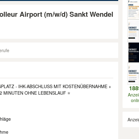
olleur Airport (m/w/d) Sankt Wendel
erufe
SPLATZ - IHK-ABSCHLUSS MIT KOSTENÜBERNAHME +
188
 2 MINUTEN OHNE LEBENSLAUF ⭐
Anze
onli
chläge
Anzei
ahme