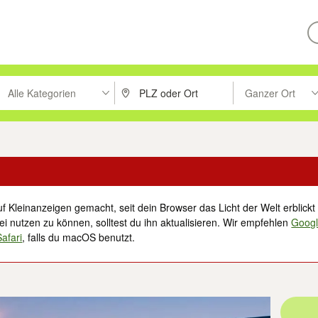
Alle Kategorien
Ganzer Ort
ken um zu suchen, oder Vorschläge mit den Pfeiltasten nach oben/unt
PLZ oder Ort eingeben. Eingabetaste drücke
Suche im Umkreis 
f Kleinanzeigen gemacht, seit dein Browser das Licht der Welt erblickt 
i nutzen zu können, solltest du ihn aktualisieren. Wir empfehlen
Goog
Safari
, falls du macOS benutzt.