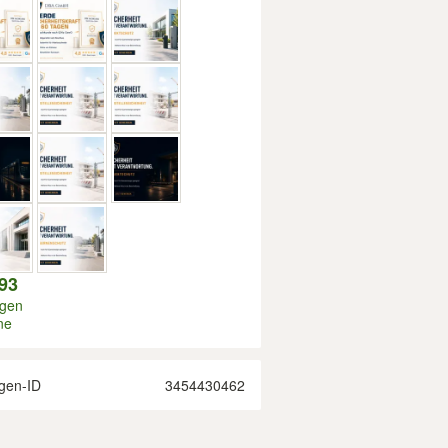
93
igen
ne
gen-ID
3454430462