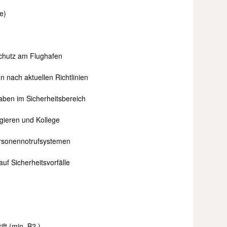
e)
Schutz am Flughafen
 nach aktuellen Richtlinien
aben im Sicherheitsbereich
agieren und Kollege
rsonennotrufsystemen
f Sicherheitsvorfälle
ft (min. B2 )