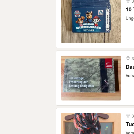
3
10 
Unge
3
Dau
Vers
3
Tuc
Vers