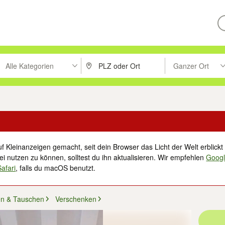
Alle Kategorien
Ganzer Ort
ken um zu suchen, oder Vorschläge mit den Pfeiltasten nach oben/unt
PLZ oder Ort eingeben. Eingabetaste drücke
Suche im Umkreis 
f Kleinanzeigen gemacht, seit dein Browser das Licht der Welt erblickt 
i nutzen zu können, solltest du ihn aktualisieren. Wir empfehlen
Goog
Safari
, falls du macOS benutzt.
en & Tauschen
Verschenken