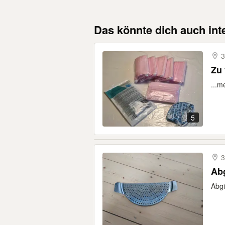
Das könnte dich auch int
3
Zu
...m
5
3
Abg
Abgi