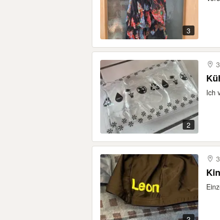
3
3
Küh
Ich 
2
3
Ki
Ein
2