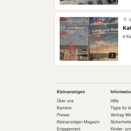
3
Ka
6 Ka
7
Kleinanzeigen
Informati
Über uns
Hilfe
Karriere
Tipps für d
Presse
Vertrag Wi
Kleinanzeigen Magazin
Sicherheit
Engagement
Kinder- un