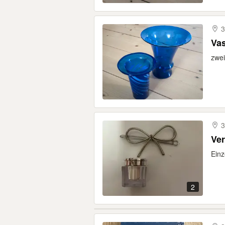
3
Va
zwei
3
Ve
Einz
2