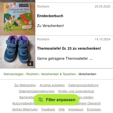
Roxheim
20.05.2025
Entdeckerbuch
Zu Verschenken!
Roxheim
14.10.2024
Thermostiefel Gr. 23 zu verschenken!
Gerne getragene Thermostiefel
...
4
Kleinanzeigen
Roxheim
Verschenken & Tauschen
Verschenken
Zur Webversion
Anzeige aufgeben
Datenschutzerklärung
Datenschutzeinstellungen
Kinder- und Jugendschutz
Barrierefreiheitserklärung
Sicherheitslücken melden
Filter anpassen
Nutzungsbedingungen
Beliebte Suchen
Anzeigen Übersicht
Vertrag Widerrufen
Feedback
Hilfe
Impressum
Einloggen