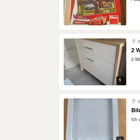
3
2 
2 Wa
5
3
Bil
Ich 
2