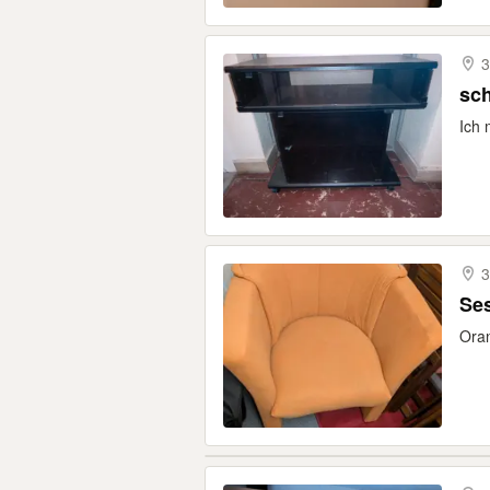
3
sc
Ich 
3
Se
Oran