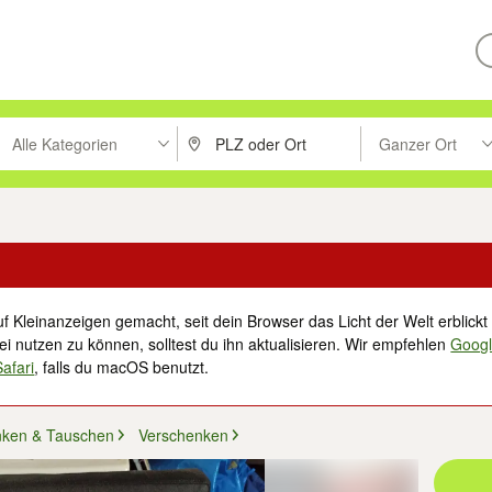
Alle Kategorien
Ganzer Ort
ken um zu suchen, oder Vorschläge mit den Pfeiltasten nach oben/unt
PLZ oder Ort eingeben. Eingabetaste drücke
Suche im Umkreis 
f Kleinanzeigen gemacht, seit dein Browser das Licht der Welt erblickt 
i nutzen zu können, solltest du ihn aktualisieren. Wir empfehlen
Goog
Safari
, falls du macOS benutzt.
nken & Tauschen
Verschenken