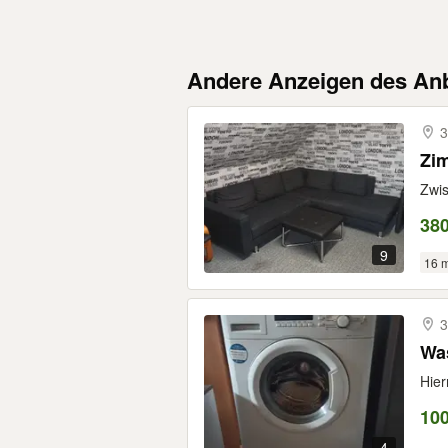
Andere Anzeigen des Anb
3
Zi
Zwis
380
9
16 
3
Wa
Hier
10
4