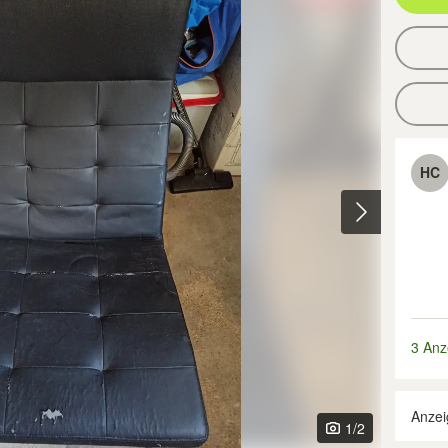
HC
3 Anz
Anzei
1
/2