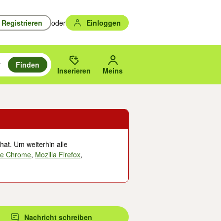
Registrieren
oder
Einloggen
Finden
en durchsuchen und mit Eingabetaste auswählen.
n um zu suchen, oder Vorschläge mit den Pfeiltasten nach oben/unten
des gewählten Orts oder PLZ.
Inserieren
Meins
hat. Um weiterhin alle
le Chrome
,
Mozilla Firefox
,
Nachricht schreiben