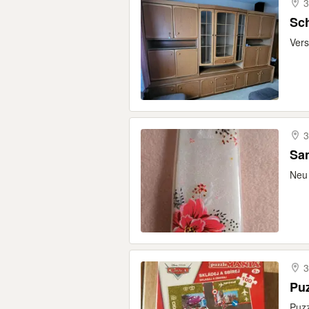
3
Sc
Vers
3
Sa
Neu 
3
Pu
Puz