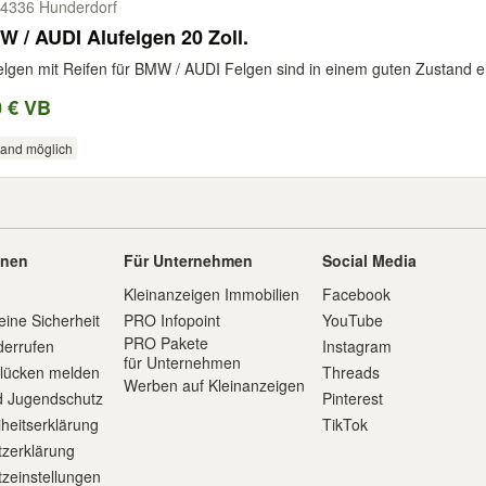
4336 Hunderdorf
BMW / AUDI Alufelgen 20 Zoll.
elgen mit Reifen für BMW / AUDI Felgen sind in einem guten Zustand ein
0 € VB
sand möglich
onen
Für Unternehmen
Social Media
Kleinanzeigen Immobilien
Facebook
eine Sicherheit
PRO Infopoint
YouTube
PRO Pakete
derrufen
Instagram
für Unternehmen
slücken melden
Threads
Werben auf Kleinanzeigen
d Jugendschutz
Pinterest
iheitserklärung
TikTok
zerklärung
zeinstellungen