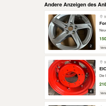
Andere Anzeigen des Anb
9
For
Neue
15
2
Ver
9
Die 
21
4
Ver