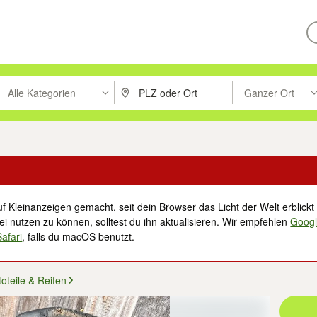
Alle Kategorien
Ganzer Ort
ken um zu suchen, oder Vorschläge mit den Pfeiltasten nach oben/unt
PLZ oder Ort eingeben. Eingabetaste drücke
Suche im Umkreis 
f Kleinanzeigen gemacht, seit dein Browser das Licht der Welt erblickt 
i nutzen zu können, solltest du ihn aktualisieren. Wir empfehlen
Goog
Safari
, falls du macOS benutzt.
oteile & Reifen