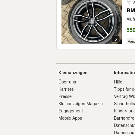
9
Aluf
55
5
Ver
Kleinanzeigen
Informati
Über uns
Hilfe
Karriere
Tipps für d
Presse
Vertrag Wi
Kleinanzeigen Magazin
Sicherheit
Engagement
Kinder- un
Mobile Apps
Barrierefre
Datenschut
Datenschut