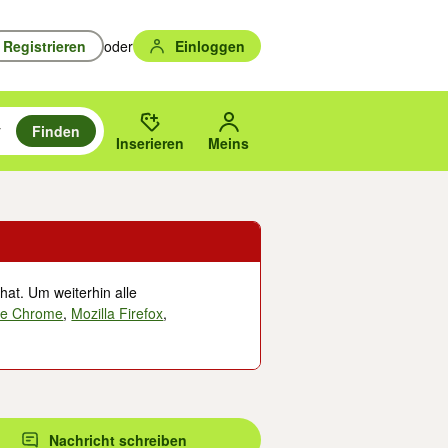
Registrieren
oder
Einloggen
Finden
en durchsuchen und mit Eingabetaste auswählen.
n um zu suchen, oder Vorschläge mit den Pfeiltasten nach oben/unten
des gewählten Orts oder PLZ.
Inserieren
Meins
hat. Um weiterhin alle
le Chrome
,
Mozilla Firefox
,
Nachricht schreiben