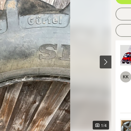
KK
1
/4