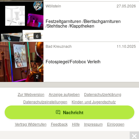
Wöllstein
27.05.2026
Festzeltgarnituren /Biertischgarnituren
/Stehtische /Klapptheken
6
Bad Kreuznach
11.10.2025
Fotospiegel/Fotobox Verleih
2
Zur Webversion
Anzeige aufgeben
Datenschutzerklärung
Datenschutzeinstellungen
Kinder- und Jugendschutz
Barrierefreiheitserklärung
Sicherheitslücken melden
Nachricht
Nutzungsbedingungen
Beliebte Suchen
Anzeigen Übersicht
Vertrag Widerrufen
Feedback
Hilfe
Impressum
Einloggen