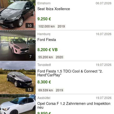
Elmshorn
06.07.2026
Seat Ibiza Xcellence
9.250 €
10
102.000 km
2019
Hamburg
16.07.2026
Ford Fiesta
8.200 € VB
7
55.200 km
2020
Tangstedt
19.07.2026
Ford Fiesta 1,5 TDCi Cool & Connect *2.
Hand*CarPlay*
8.300 €
13
69.539 km
2019
Aasbüttel
19.07.2026
Opel Corsa F 1.2 Zahnriemen und Inspektion
neu
9.850 €