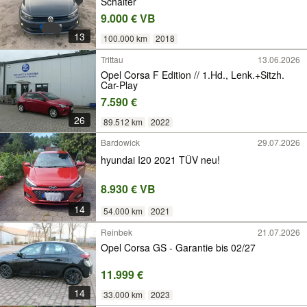
Schalter
9.000 € VB
13
100.000 km
2018
Trittau
13.06.2026
Opel Corsa F Edition // 1.Hd., Lenk.+Sitzh.
Car-Play
7.590 €
26
89.512 km
2022
Bardowick
29.07.2026
hyundai I20 2021 TÜV neu!
8.930 € VB
14
54.000 km
2021
Reinbek
21.07.2026
Opel Corsa GS - Garantie bis 02/27
11.999 €
14
33.000 km
2023