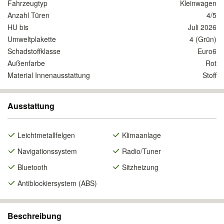
Fahrzeugtyp
Kleinwagen
Anzahl Türen
4/5
HU bis
Juli 2026
Umweltplakette
4 (Grün)
Schadstoffklasse
Euro6
Außenfarbe
Rot
Material Innenausstattung
Stoff
Ausstattung
Leichtmetallfelgen
Klimaanlage
Navigationssystem
Radio/Tuner
Bluetooth
Sitzheizung
Antiblockiersystem (ABS)
Beschreibung