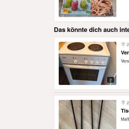
Das könnte dich auch int
2
Ve
Vers
2
2
Ti
Maße