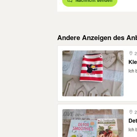
Nachricht senden
Andere Anzeigen des Anb
2
Kle
Ich 
2
Det
Ich 