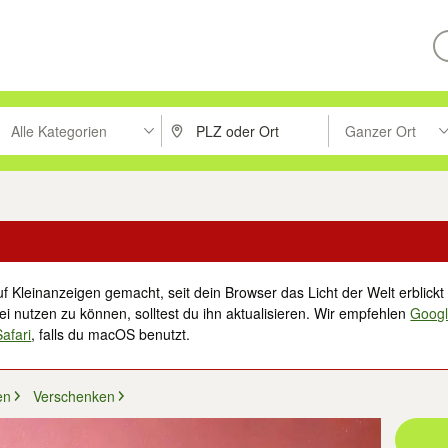
Alle Kategorien
Ganzer Ort
ken um zu suchen, oder Vorschläge mit den Pfeiltasten nach oben/unt
PLZ oder Ort eingeben. Eingabetaste drücke
Suche im Umkreis 
f Kleinanzeigen gemacht, seit dein Browser das Licht der Welt erblickt 
i nutzen zu können, solltest du ihn aktualisieren. Wir empfehlen
Goog
Safari
, falls du macOS benutzt.
en
Verschenken