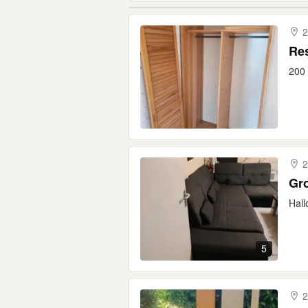
2
Re
200 
2
Gro
Hall
5
2