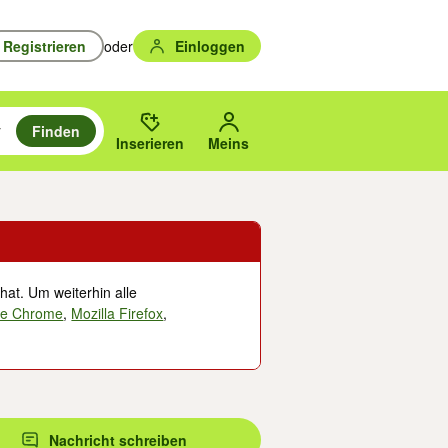
Registrieren
oder
Einloggen
Finden
en durchsuchen und mit Eingabetaste auswählen.
n um zu suchen, oder Vorschläge mit den Pfeiltasten nach oben/unten
des gewählten Orts oder PLZ.
Inserieren
Meins
hat. Um weiterhin alle
le Chrome
,
Mozilla Firefox
,
Nachricht schreiben