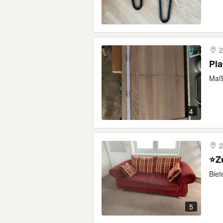
2
Pla
Maße
4
2
⭐️Z
Biet
5