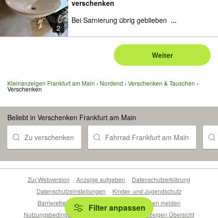
verschenken
Bei Sarnierung übrig geblieben
...
2
Weiter
Kleinanzeigen Frankfurt am Main
Nordend
Verschenken & Tauschen
Verschenken
Beliebt in Verschenken Frankfurt am Main
Zu verschenken
Fahrrad Frankfurt am Main
Zur Webversion
Anzeige aufgeben
Datenschutzerklärung
Datenschutzeinstellungen
Kinder- und Jugendschutz
Barrierefreiheitserklärung
Sicherheitslücken melden
Filter anpassen
Nutzungsbedingungen
Beliebte Suchen
Anzeigen Übersicht