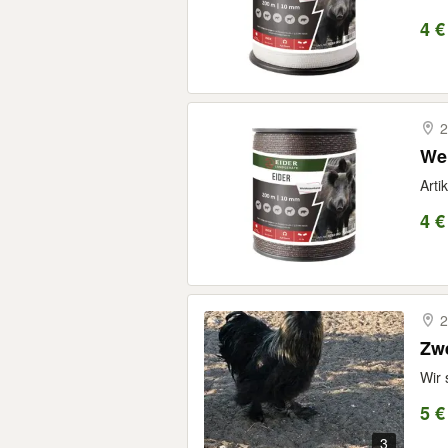
4 €
2
Wei
Arti
4 €
2
Zw
Wir 
5 €
3