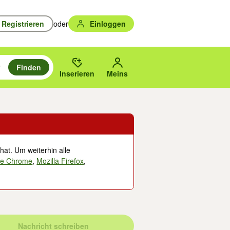
Registrieren
oder
Einloggen
Finden
en durchsuchen und mit Eingabetaste auswählen.
n um zu suchen, oder Vorschläge mit den Pfeiltasten nach oben/unten
des gewählten Orts oder PLZ.
Inserieren
Meins
hat. Um weiterhin alle
le Chrome
,
Mozilla Firefox
,
Nachricht schreiben