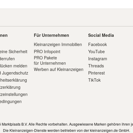
onen
Für Unternehmen
Social Media
Kleinanzeigen Immobilien
Facebook
eine Sicherheit
PRO Infopoint
YouTube
PRO Pakete
derrufen
Instagram
für Unternehmen
slücken melden
Threads
Werben auf Kleinanzeigen
d Jugendschutz
Pinterest
iheitserklärung
TikTok
zerklärung
zeinstellungen
edingungen
m
 Marktplaats B.V. Alle Rechte vorbehalten. Ausgewiesene Marken gehören ihren j
Die Kleinanzeigen-Dienste werden betrieben von der kleinanzeigen.de GmbH.