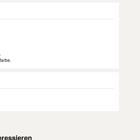
.
farbe.
eressieren