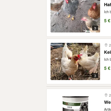
Ha
Ich 
5 €
3
2
Ke
Ich 
5 €
3
2
Wei
Arti