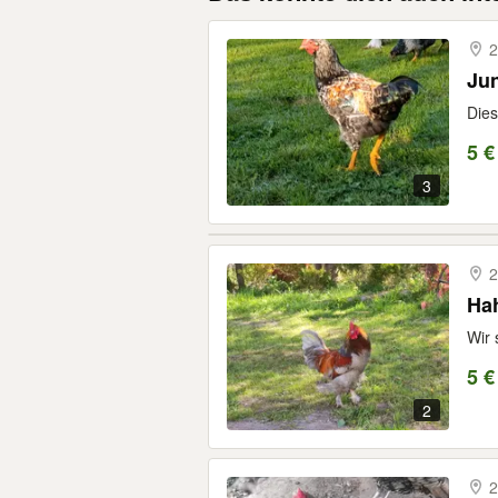
2
Ju
Dies
5 €
3
2
Ha
Wir 
5 €
2
2