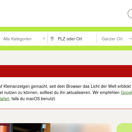
Alle Kategorien
Ganzer Ort
ken um zu suchen, oder Vorschläge mit den Pfeiltasten nach oben/unt
PLZ oder Ort eingeben. Eingabetaste drücke
Suche im Umkreis 
f Kleinanzeigen gemacht, seit dein Browser das Licht der Welt erblickt 
i nutzen zu können, solltest du ihn aktualisieren. Wir empfehlen
Goog
Safari
, falls du macOS benutzt.