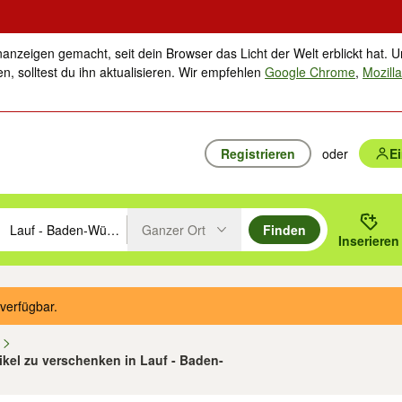
nanzeigen gemacht, seit dein Browser das Licht der Welt erblickt hat. U
n, solltest du ihn aktualisieren. Wir empfehlen
Google Chrome
,
Mozilla
Registrieren
oder
E
Ganzer Ort
Finden
hläge mit den Pfeiltasten nach oben/unten durchsuchen und mit Einga
 oder Ort eingeben. Eingabetaste drücken um zu suchen, oder Vorschl
Inserieren
Suche im Umkreis des gewählten Orts oder PLZ
verfügbar.
n
tikel zu verschenken in Lauf - Baden-