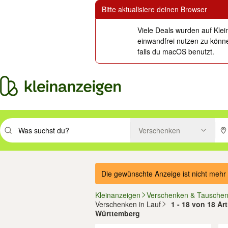
Bitte aktualisiere deinen Browser
Viele Deals wurden auf Klei
einwandfrei nutzen zu könne
falls du macOS benutzt.
Verschenken
Suchbegriff eingeben. Eingabetaste drücken um zu suchen, oder Vorsc
PLZ
Die gewünschte Anzeige ist nicht mehr 
Kleinanzeigen
Verschenken & Tausche
Verschenken in Lauf
1 - 18 von 18 Ar
Württemberg