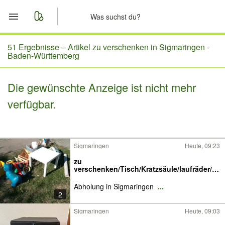
Start
51 Ergebnisse –
Artikel zu verschenken in Sigmaringen -
Baden-Württemberg
Merkliste
Die gewünschte Anzeige ist nicht mehr
Nachrichten
verfügbar.
Anzeige aufgeben
Sigmaringen
Heute, 09:23
zu
verschenken/Tisch/Kratzsäule/laufräder/Br
etter/Holz/deko
Abholung in Sigmaringen
...
2
Sigmaringen
Heute, 09:03