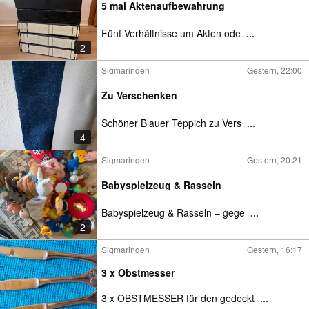
5 mal Aktenaufbewahrung
Fünf Verhältnisse um Akten ode
...
2
Sigmaringen
Gestern, 22:00
Zu Verschenken
Schöner Blauer Teppich zu Vers
...
4
Sigmaringen
Gestern, 20:21
Babyspielzeug & Rasseln
Babyspielzeug & Rasseln – gege
...
2
Sigmaringen
Gestern, 16:17
3 x Obstmesser
3 x OBSTMESSER für den gedeckt
...