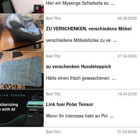
Hier ein Mysenge Schlafsofa au
...
6
Bad Tölz
05.06.2026
ZU VERSCHENKEN, verschiedene Möbel
verschiedene Möbelstücke zu ve
...
5
Bad Tölz
27.04.2026
zu verschenken Hundeteppich
Hätte einen frisch gewaschenen
...
Bad Tölz
19.04.2026
Link fuer Polar Tensor
Wenn Ihr Interesse habt an Pol
...
Bad Tölz
07.03.2026