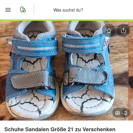
Start
Merkliste
Nachrichten
Anzeige aufgeben
3
Schuhe Sandalen Größe 21 zu Verschenken