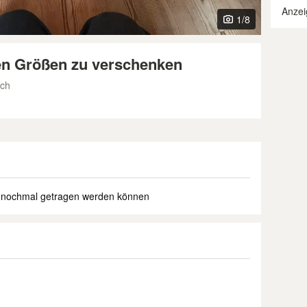
Anzei
1
/8
en Größen zu verschenken
ach
ut nochmal getragen werden können