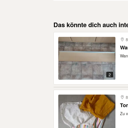
Das könnte dich auch int
8
Wa
Wand
2
8
To
Zu v