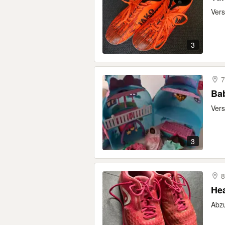
Vers
3
7
Bab
Vers
3
8
He
Abzu