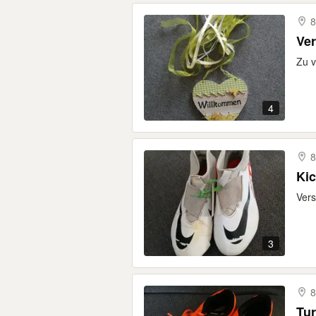
8
Ve
Zu v
4
8
Ki
Vers
3
8
Tu