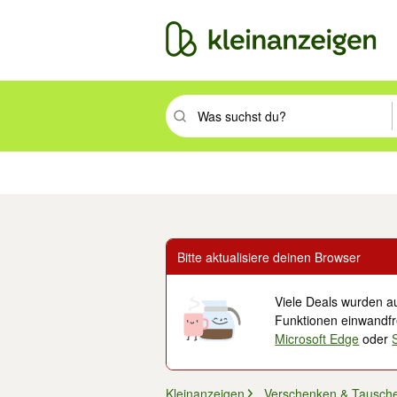
Suchbegriff eingeben. Eingabetaste drüc
Immobilien
Mode & Beauty
Auto, Rad & Boot
Haus & Garten
Jobs
Elek
Bitte aktualisiere deinen Browser
Viele Deals wurden au
Funktionen einwandfre
Microsoft Edge
oder
Kleinanzeigen
Verschenken & Tausch