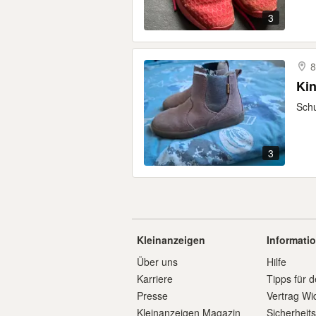
3
8
Ki
Sch
3
Kleinanzeigen
Informati
Über uns
Hilfe
Karriere
Tipps für d
Presse
Vertrag Wi
Kleinanzeigen Magazin
Sicherheit