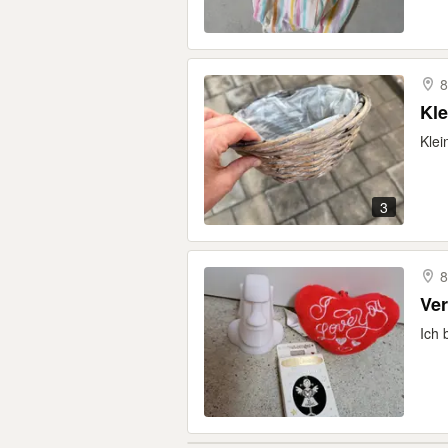
8
Kle
Klei
3
8
Ve
Ich 