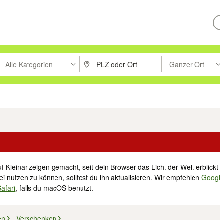
Alle Kategorien
Ganzer Ort
ken um zu suchen, oder Vorschläge mit den Pfeiltasten nach oben/unt
PLZ oder Ort eingeben. Eingabetaste drücke
Suche im Umkreis 
tronik
Familie, Kind & Baby
Haustiere
Freizeit, Hobby & Nachbarschaft
f Kleinanzeigen gemacht, seit dein Browser das Licht der Welt erblickt 
i nutzen zu können, solltest du ihn aktualisieren. Wir empfehlen
Goog
Safari
, falls du macOS benutzt.
en
Verschenken