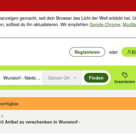
nanzeigen gemacht, seit dein Browser das Licht der Welt erblickt hat. U
n, solltest du ihn aktualisieren. Wir empfehlen
Google Chrome
,
Mozilla
Registrieren
oder
E
Ganzer Ort
Finden
hläge mit den Pfeiltasten nach oben/unten durchsuchen und mit Einga
 oder Ort eingeben. Eingabetaste drücken um zu suchen, oder Vorschl
Inserieren
Suche im Umkreis des gewählten Orts oder PLZ
verfügbar.
n
10 Artikel zu verschenken in Wunstorf -