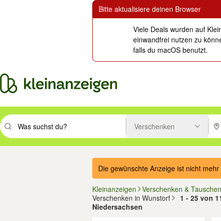
Bitte aktualisiere deinen Browser
Viele Deals wurden auf Klei
einwandfrei nutzen zu könne
falls du macOS benutzt.
Verschenken
Suchbegriff eingeben. Eingabetaste drücken um zu suchen, oder Vorsc
PLZ
Die gewünschte Anzeige ist nicht mehr 
Kleinanzeigen
Verschenken & Tausche
Verschenken in Wunstorf
1 - 25 von 1
Niedersachsen