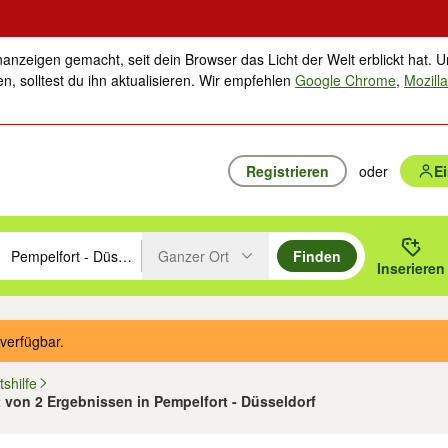
nanzeigen gemacht, seit dein Browser das Licht der Welt erblickt hat. U
n, solltest du ihn aktualisieren. Wir empfehlen
Google Chrome
,
Mozilla
Registrieren
oder
E
Ganzer Ort
Finden
hläge mit den Pfeiltasten nach oben/unten durchsuchen und mit Einga
 oder Ort eingeben. Eingabetaste drücken um zu suchen, oder Vorschl
Inserieren
Suche im Umkreis des gewählten Orts oder PLZ
verfügbar.
shilfe
2 von 2 Ergebnissen in Pempelfort - Düsseldorf