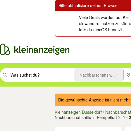
Bitte aktualisiere deinen Browser
Viele Deals wurden auf Klei
einwandfrei nutzen zu könne
falls du macOS benutzt.
Nachbarschaftshilfe
Suchbegriff eingeben. Eingabetaste drücken um zu suchen, oder Vorsc
PLZ
Die gewünschte Anzeige ist nicht mehr 
Kleinanzeigen Düsseldorf
Nachbarschaft
Nachbarschaftshilfe in Pempelfort
1 - 
Filter