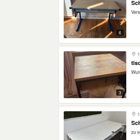
Sch
Vers
6
1
tis
Wurd
3
1
Sch
zu v