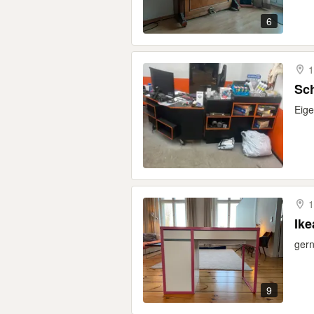
6
1
Sch
Eige
1
Ike
gern
9