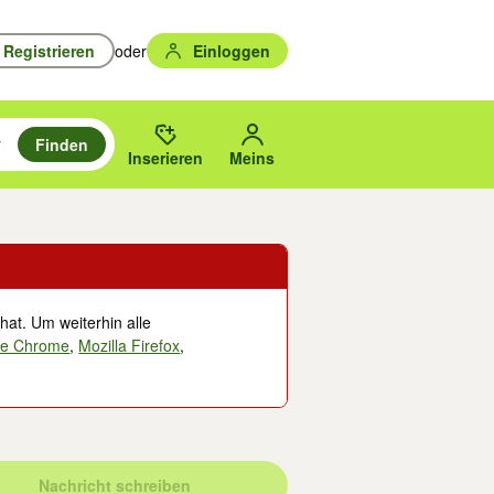
Registrieren
oder
Einloggen
Finden
en durchsuchen und mit Eingabetaste auswählen.
n um zu suchen, oder Vorschläge mit den Pfeiltasten nach oben/unten
des gewählten Orts oder PLZ.
Inserieren
Meins
hat. Um weiterhin alle
le Chrome
,
Mozilla Firefox
,
Nachricht schreiben