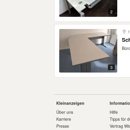
2
1
Sch
Büro
3
Kleinanzeigen
Informati
Über uns
Hilfe
Karriere
Tipps für d
Presse
Vertrag Wi