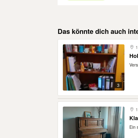
Das könnte dich auch int
1
Hol
Vers
3
1
Kla
Ein 