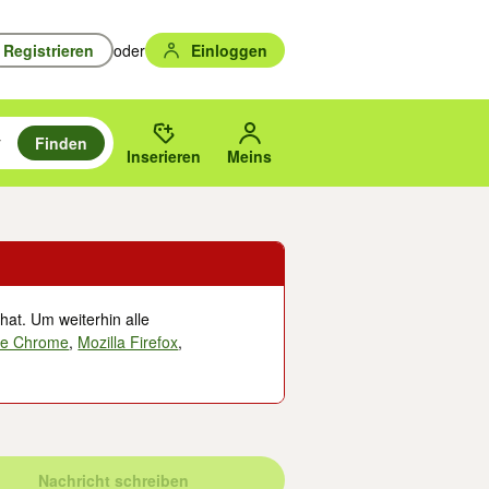
Registrieren
oder
Einloggen
Finden
en durchsuchen und mit Eingabetaste auswählen.
n um zu suchen, oder Vorschläge mit den Pfeiltasten nach oben/unten
des gewählten Orts oder PLZ.
Inserieren
Meins
hat. Um weiterhin alle
le Chrome
,
Mozilla Firefox
,
Nachricht schreiben