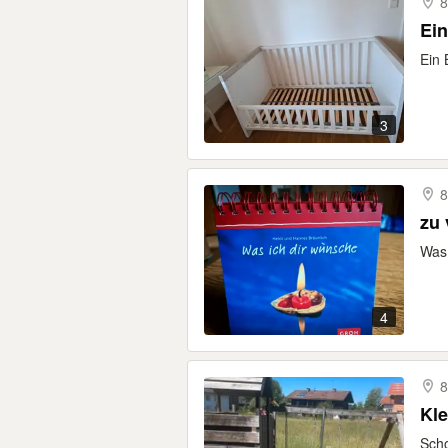
8
Ein 
3
8
zu
Was 
4
8
Kle
Scho