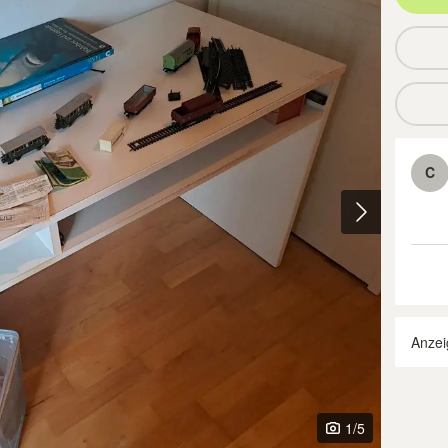
C
Anzei
1
/5