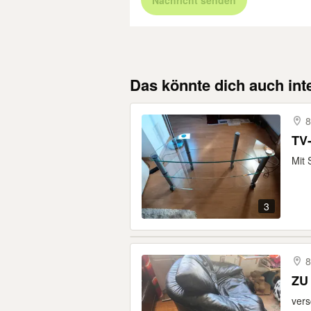
Nachricht senden
Das könnte dich auch int
8
TV-
Mit 
3
8
ZU
vers