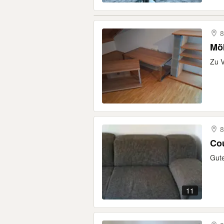
8
Möb
Zu 
Co
Gute
11