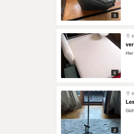
5
8
ver
Hier
6
8
Le
Glüh
2