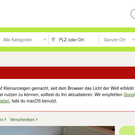
Alle Kategorien
Ganzer Ort
ken um zu suchen, oder Vorschläge mit den Pfeiltasten nach oben/unt
PLZ oder Ort eingeben. Eingabetaste drücke
Suche im Umkreis 
f Kleinanzeigen gemacht, seit dein Browser das Licht der Welt erblickt 
i nutzen zu können, solltest du ihn aktualisieren. Wir empfehlen
Goog
Safari
, falls du macOS benutzt.
en
Verschenken