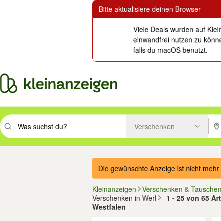
Bitte aktualisiere deinen Browser
Viele Deals wurden auf Klei
einwandfrei nutzen zu könne
falls du macOS benutzt.
Verschenken
Suchbegriff eingeben. Eingabetaste drücken um zu suchen, oder Vorsc
PLZ
Die gewünschte Anzeige ist nicht mehr 
Kleinanzeigen
Verschenken & Tausche
Verschenken in Werl
1 - 25 von 65 Ar
Westfalen