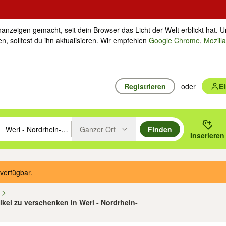
nanzeigen gemacht, seit dein Browser das Licht der Welt erblickt hat. U
n, solltest du ihn aktualisieren. Wir empfehlen
Google Chrome
,
Mozilla
Registrieren
oder
E
Ganzer Ort
Finden
hläge mit den Pfeiltasten nach oben/unten durchsuchen und mit Einga
 oder Ort eingeben. Eingabetaste drücken um zu suchen, oder Vorschl
Inserieren
Suche im Umkreis des gewählten Orts oder PLZ
verfügbar.
n
tikel zu verschenken in Werl - Nordrhein-