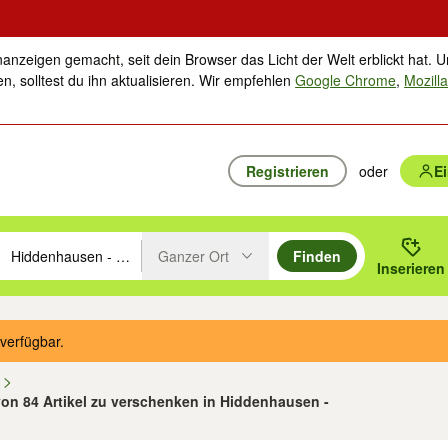
nanzeigen gemacht, seit dein Browser das Licht der Welt erblickt hat. U
n, solltest du ihn aktualisieren. Wir empfehlen
Google Chrome
,
Mozilla
Registrieren
oder
E
Ganzer Ort
Finden
hläge mit den Pfeiltasten nach oben/unten durchsuchen und mit Einga
 oder Ort eingeben. Eingabetaste drücken um zu suchen, oder Vorschl
Inserieren
Suche im Umkreis des gewählten Orts oder PLZ
verfügbar.
n
 von 84 Artikel zu verschenken in Hiddenhausen -