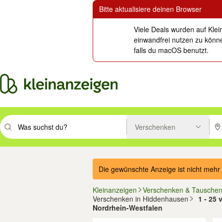
Bitte aktualisiere deinen Browser
Viele Deals wurden auf Klei
einwandfrei nutzen zu könne
falls du macOS benutzt.
Verschenken
Suchbegriff eingeben. Eingabetaste drücken um zu suchen, oder Vorsc
PLZ
Die gewünschte Anzeige ist nicht mehr 
Kleinanzeigen
Verschenken & Tausche
Verschenken in Hiddenhausen
1 - 25
Nordrhein-Westfalen