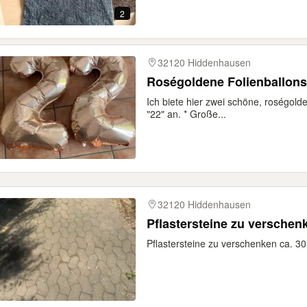
2
32120 Hiddenhausen
Roségoldene Folienballons 
Ich biete hier zwei schöne, roségold
"22" an. * Große...
32120 Hiddenhausen
Pflastersteine zu verschen
Pflastersteine zu verschenken ca. 3