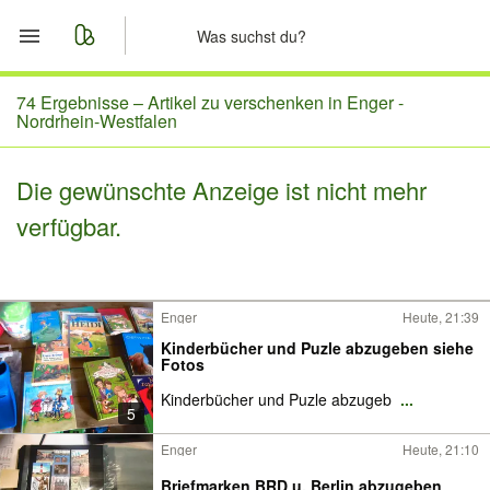
Start
74 Ergebnisse –
Artikel zu verschenken in Enger -
Nordrhein-Westfalen
Merkliste
Die gewünschte Anzeige ist nicht mehr
Nachrichten
verfügbar.
Anzeige aufgeben
Enger
Heute, 21:39
Kinderbücher und Puzle abzugeben siehe
Fotos
Kinderbücher und Puzle abzugeb
...
5
Enger
Heute, 21:10
Briefmarken BRD u. Berlin abzugeben