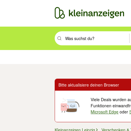
Suchbegriff eingeben. Eingabetaste drüc
Immobilien
Mode & Beauty
Auto, Rad & Boot
Haus & Garten
Jobs
Elek
Bitte aktualisiere deinen Browser
Viele Deals wurden au
Funktionen einwandfre
Microsoft Edge
oder
Kleinanzeigen Leipzig
Verschenken &