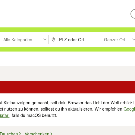
Alle Kategorien
Ganzer Ort
ken um zu suchen, oder Vorschläge mit den Pfeiltasten nach oben/unt
PLZ oder Ort eingeben. Eingabetaste drücke
Suche im Umkreis 
tronik
Familie, Kind & Baby
Haustiere
Freizeit, Hobby & Nachbarschaft
f Kleinanzeigen gemacht, seit dein Browser das Licht der Welt erblickt 
i nutzen zu können, solltest du ihn aktualisieren. Wir empfehlen
Goog
Safari
, falls du macOS benutzt.
 Tauschen
Verschenken