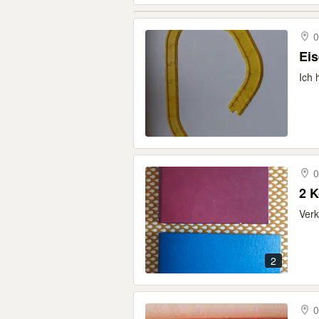
0
Ei
Ich 
0
2 
Verk
2
0