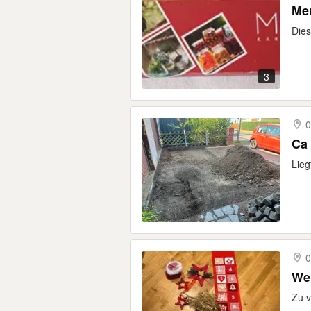
Me
Dies
3
0
Ca 
Lieg
0
We
Zu 