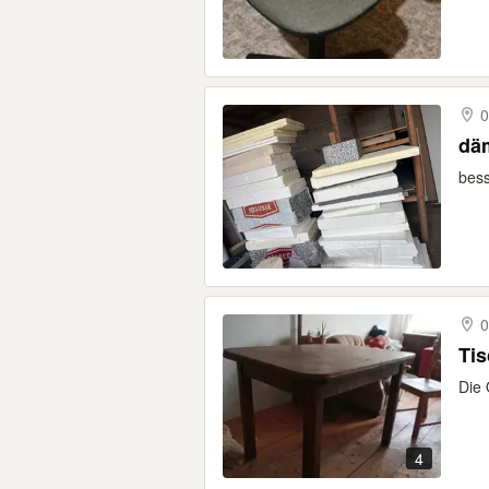
0
däm
bess
0
Ti
Die 
4