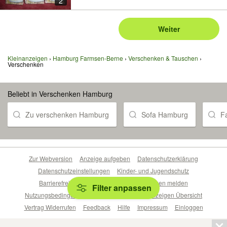
2
Weiter
Kleinanzeigen
Hamburg Farmsen-Berne
Verschenken & Tauschen
Verschenken
Beliebt in Verschenken Hamburg
Zu verschenken Hamburg
Sofa Hamburg
F
Zur Webversion
Anzeige aufgeben
Datenschutzerklärung
Datenschutzeinstellungen
Kinder- und Jugendschutz
Barrierefreiheitserklärung
Sicherheitslücken melden
Filter anpassen
Nutzungsbedingungen
Beliebte Suchen
Anzeigen Übersicht
Vertrag Widerrufen
Feedback
Hilfe
Impressum
Einloggen