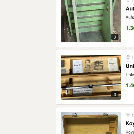
1
Au
Aufs
1.3
3
1
Uni
Univ
1.4
3
1
Koy
Koye