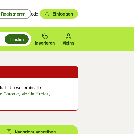
Registrieren
oder
Einloggen
Finden
en durchsuchen und mit Eingabetaste auswählen.
n um zu suchen, oder Vorschläge mit den Pfeiltasten nach oben/unten
des gewählten Orts oder PLZ.
Inserieren
Meins
hat. Um weiterhin alle
le Chrome
,
Mozilla Firefox
,
Nachricht schreiben