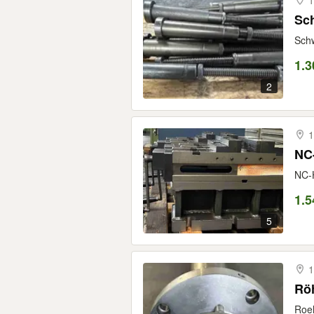
1
Sch
Schw
1.3
2
1
NC-
NC-H
1.5
5
1
Rö
Roeh