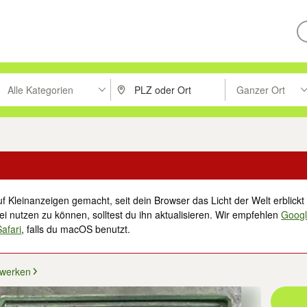
Alle Kategorien
Ganzer Ort
ken um zu suchen, oder Vorschläge mit den Pfeiltasten nach oben/unt
PLZ oder Ort eingeben. Eingabetaste drücke
Suche im Umkreis 
f Kleinanzeigen gemacht, seit dein Browser das Licht der Welt erblickt 
i nutzen zu können, solltest du ihn aktualisieren. Wir empfehlen
Goog
Safari
, falls du macOS benutzt.
werken