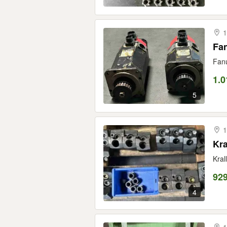
1
Fa
Fanu
1.0
5
1
Kra
Kral
929
4