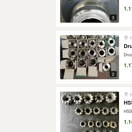
1.1
3
1
Dru
Dru
1.1
2
1
HSS
HSS-
1.1