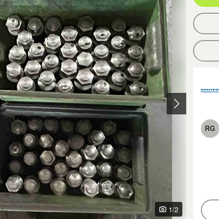
RG
1
/2