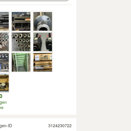
0
igen
ne
gen-ID
3124230722