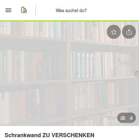
Start
Merkliste
Nachrichten
Anzeige aufgeben
4
Schrankwand ZU VERSCHENKEN