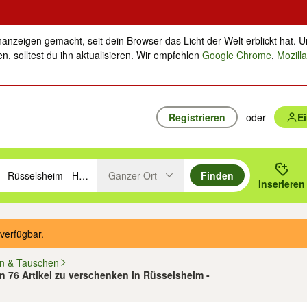
nanzeigen gemacht, seit dein Browser das Licht der Welt erblickt hat. U
n, solltest du ihn aktualisieren. Wir empfehlen
Google Chrome
,
Mozilla
Registrieren
oder
E
Ganzer Ort
Finden
hläge mit den Pfeiltasten nach oben/unten durchsuchen und mit Einga
 oder Ort eingeben. Eingabetaste drücken um zu suchen, oder Vorschl
Inserieren
Suche im Umkreis des gewählten Orts oder PLZ
verfügbar.
n & Tauschen
on 76 Artikel zu verschenken in Rüsselsheim -