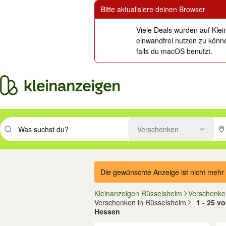
Bitte aktualisiere deinen Browser
Viele Deals wurden auf Klei
einwandfrei nutzen zu könne
falls du macOS benutzt.
Verschenken
Suchbegriff eingeben. Eingabetaste drücken um zu suchen, oder Vorsc
PLZ
Die gewünschte Anzeige ist nicht mehr 
Kleinanzeigen Rüsselsheim
Verschenke
Verschenken in Rüsselsheim
1 - 25 v
Hessen