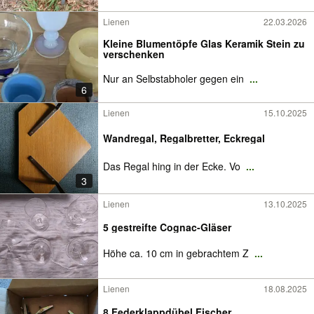
Lienen
22.03.2026
Kleine Blumentöpfe Glas Keramik Stein zu
verschenken
Nur an Selbstabholer gegen ein
...
6
Lienen
15.10.2025
Wandregal, Regalbretter, Eckregal
Das Regal hing in der Ecke. Vo
...
3
Lienen
13.10.2025
5 gestreifte Cognac-Gläser
Höhe ca. 10 cm in gebrachtem Z
...
Lienen
18.08.2025
8 Federklappdübel Fischer