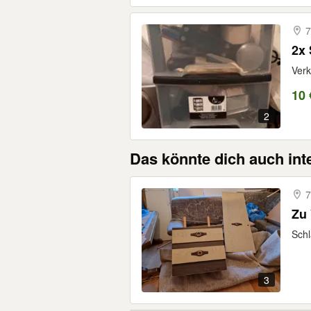
7
2x 
Verk
10 
2
Das könnte dich auch int
7
Zu
Schl
3