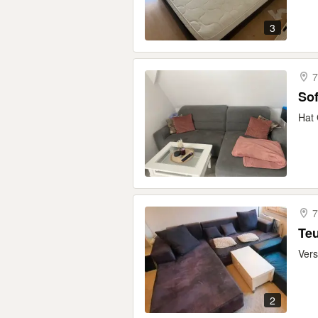
3
7
So
Hat 
7
Teu
Vers
2