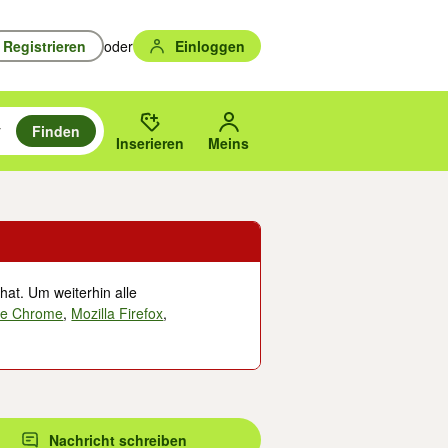
Registrieren
oder
Einloggen
Finden
en durchsuchen und mit Eingabetaste auswählen.
n um zu suchen, oder Vorschläge mit den Pfeiltasten nach oben/unten
des gewählten Orts oder PLZ.
Inserieren
Meins
hat. Um weiterhin alle
le Chrome
,
Mozilla Firefox
,
Nachricht schreiben