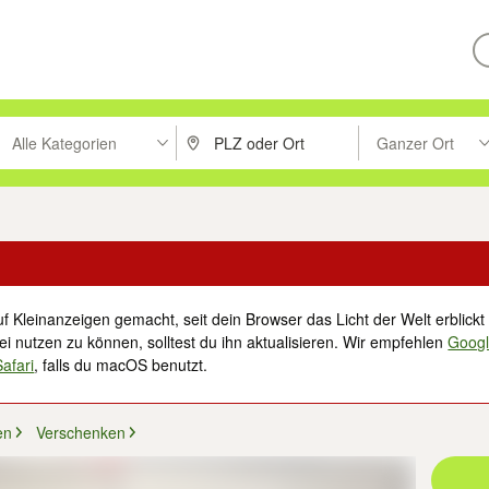
Alle Kategorien
Ganzer Ort
ken um zu suchen, oder Vorschläge mit den Pfeiltasten nach oben/unt
PLZ oder Ort eingeben. Eingabetaste drücke
Suche im Umkreis 
f Kleinanzeigen gemacht, seit dein Browser das Licht der Welt erblickt 
i nutzen zu können, solltest du ihn aktualisieren. Wir empfehlen
Goog
Safari
, falls du macOS benutzt.
en
Verschenken