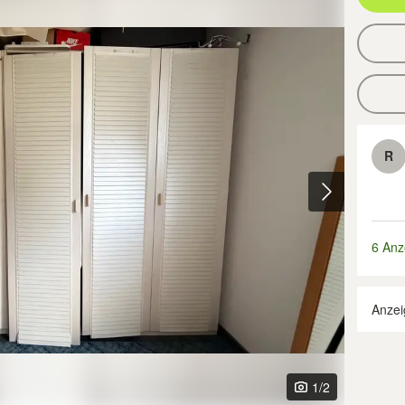
R
6 Anz
Anzei
1
/2