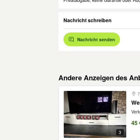
Privatabgabe, keine Garantie oder R
Nachricht schreiben
Nachricht senden
Andere Anzeigen des Anb
7
We
Verk
45 
3