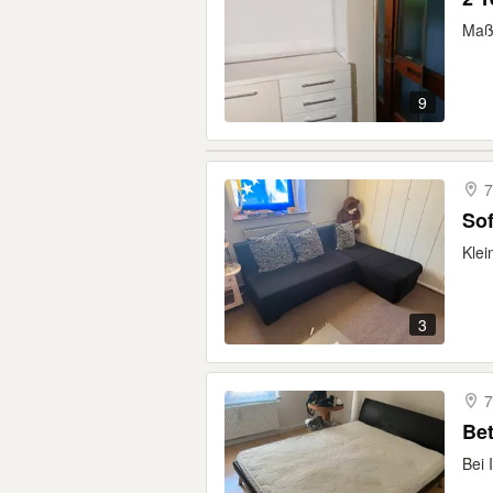
Maße
9
7
So
Klei
3
7
Be
Bei 