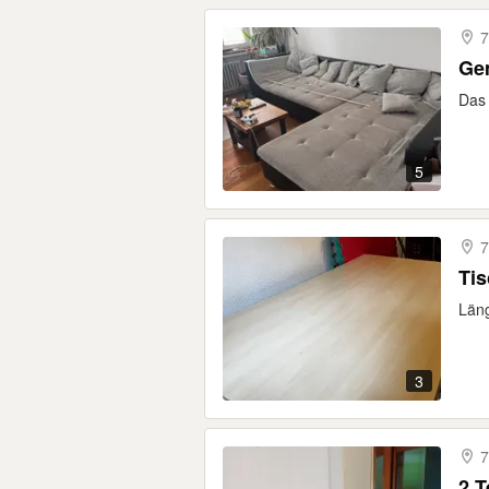
7
Gem
Das 
5
7
Ti
Läng
3
7
2 T