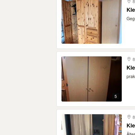
8
Kle
Gege
8
Kle
prak
5
8
Kl
Älte