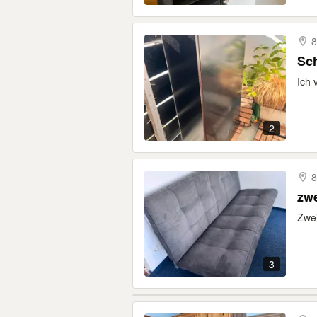
8
Sc
Ich 
2
8
zw
Zwei
3