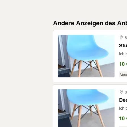
Andere Anzeigen des Anb
8
Stu
Ich 
10 
Ver
8
Des
Ich 
10 