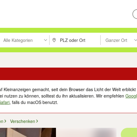
Alle Kategorien
Ganzer Ort
ken um zu suchen, oder Vorschläge mit den Pfeiltasten nach oben/unt
PLZ oder Ort eingeben. Eingabetaste drücke
Suche im Umkreis 
f Kleinanzeigen gemacht, seit dein Browser das Licht der Welt erblickt 
i nutzen zu können, solltest du ihn aktualisieren. Wir empfehlen
Goog
Safari
, falls du macOS benutzt.
en
Verschenken