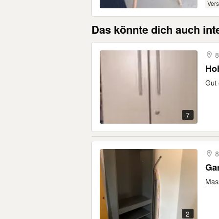
Ver
Das könnte dich auch int
8
Ho
Gut 
7
8
Ga
Mass
2