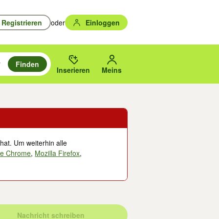
Registrieren
oder
Einloggen
Finden
en durchsuchen und mit Eingabetaste auswählen.
n um zu suchen, oder Vorschläge mit den Pfeiltasten nach oben/unten
des gewählten Orts oder PLZ.
Inserieren
Meins
hat. Um weiterhin alle
le Chrome
,
Mozilla Firefox
,
Nachricht schreiben