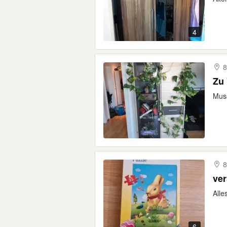
4
8
Muss
8
ver
Alle
6