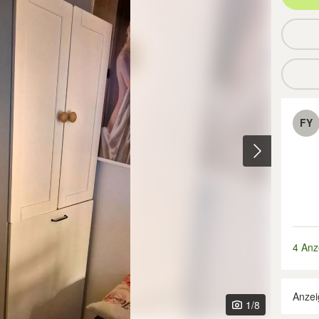
FY
4 Anz
Anzei
1
/8